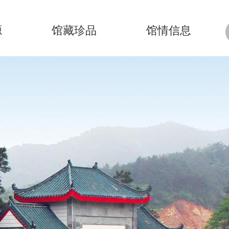
源
馆藏珍品
馆情信息