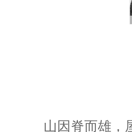
山因脊而雄，屋