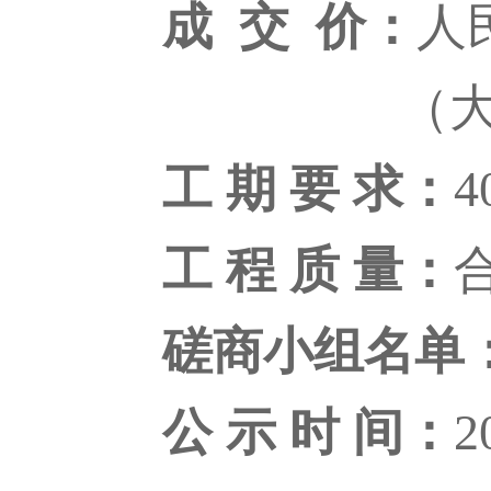
成 交 价：
人民
（大写）捌拾
工 期 要 求：
工 程 质 量：
磋商小组名单
公 示 时 间：
2